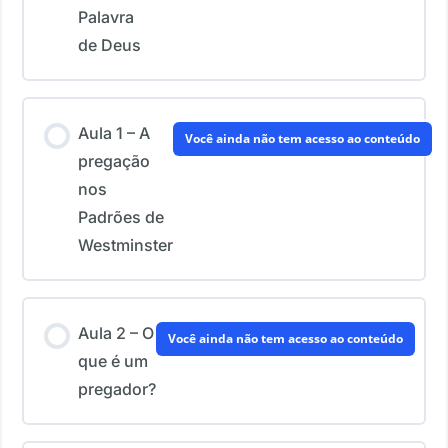
Palavra
de Deus
Aula 1 – A
Você ainda não tem acesso ao conteúdo
pregação
nos
Padrões de
Westminster
Aula 2 – O
Você ainda não tem acesso ao conteúdo
que é um
pregador?