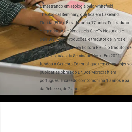
É mestrando em Teologia pelo Whitefield
Theological Seminary, que fica em Lakeland,
Flórida (EUA). É tradutor há 17 anos. Foi tradutor
e legendador de filmes pela CineTv Nostalgia e
pela Drei Marc Produções, e tradutor de livros e
vídeos de teologia pela Editora Fiel. É o tradutor de
todas as aulas do Seminário Knox. Em 2021,
fundou a Genebra Editorial, que tem como objetivo
publicar as obras do Dr. Joe Morecraft em
português. É casado com Simoni há 10 anos e pai
da Rebecca, de 2 anos.