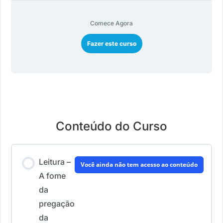
Comece Agora
Fazer este curso
Conteúdo do Curso
Leitura –
Você ainda não tem acesso ao conteúdo
A fome
da
pregação
da