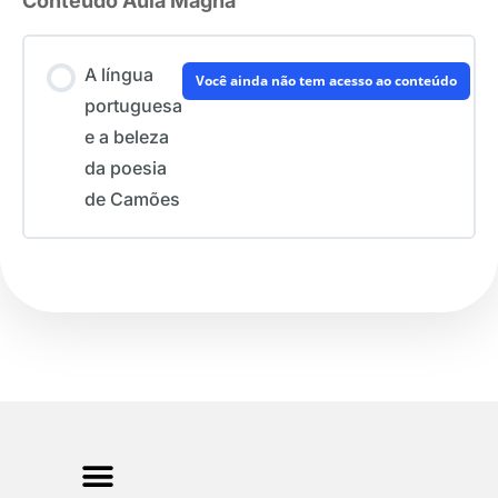
Conteúdo Aula Magna
A língua
Você ainda não tem acesso ao conteúdo
portuguesa
e a beleza
da poesia
de Camões